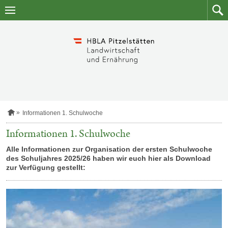
Zum
Zum
Inhalt
Such
springen
S
Informationen 1. Schulwoche
t
a
Informationen 1. Schulwoche
r
t
Alle Informationen zur Organisation der ersten Schulwoche
s
des Schuljahres 2025/26 haben wir euch hier als Download
e
zur Verfügung gestellt:
i
t
e