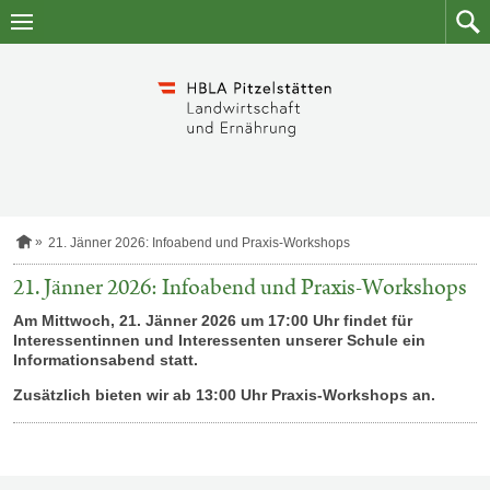
Zum
Zum
Inhalt
Such
springen
S
21. Jänner 2026: Infoabend und Praxis-Workshops
t
a
21. Jänner 2026: Infoabend und Praxis-Workshops
r
t
Am Mittwoch, 21. Jänner 2026 um 17:00 Uhr findet für
s
Interessentinnen und Interessenten unserer Schule ein
e
Informationsabend statt.
i
t
Zusätzlich bieten wir ab 13:00 Uhr Praxis-Workshops an.
e
SITEMAP-