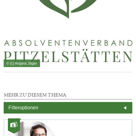
© (c) Angela Jäger
MEHR ZU DIESEM THEMA
4
Filteroptionen
E
m
d
Kategorie:
A
Fotos