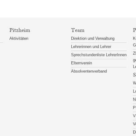
Pitzheim
Team
P
Aktivitäten
Direktion und Verwaltung
K
G
Lehrerinnen und Lehrer
Z
Sprechstundenliste LehrerInnen
g
Elternverein
L
Absolventenverband
S
W
L
N
P
V
V
D