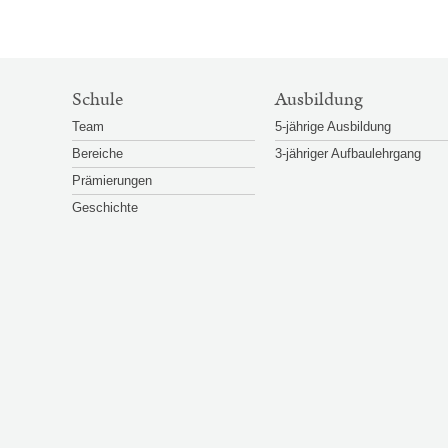
SITEMAP-
Schule
Ausbildung
NAVIGATION
Team
5-jährige Ausbildung
Bereiche
3-jähriger Aufbaulehrgang
Prämierungen
Geschichte