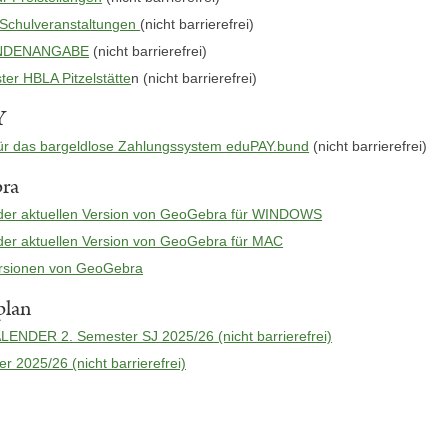
 Schulveranstaltungen
(nicht barrierefrei)
NDENANGABE
(nicht barrierefrei)
ter HBLA Pitzelstätte
n (nicht barrierefrei)
Y
für das bargeldlose Zahlungssystem eduPAY.bund
(nicht barrierefrei)
ra
der aktuellen Version von GeoGebra für WINDOWS
er aktuellen Version von GeoGebra für MAC
ersionen von GeoGebra
plan
NDER 2. Semester SJ 2025/26 (nicht barrierefrei)
r 2025/26 (nicht barrierefrei)