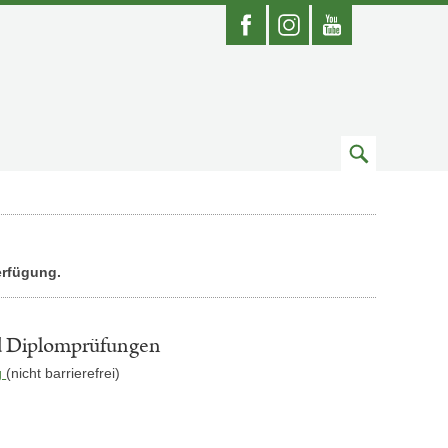
Facebook
Instagram
Youtube
Zum
Suchfeld
erfügung.
d Diplomprüfungen
g
(nicht barrierefrei)