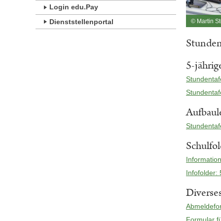
Login edu.Pay
© Martin St
Dienststellenportal
Stunden
5-jähri
Stundentaf
Stundentaf
Aufbaul
Stundentafe
Schulfol
Information
Infofolder:
Diverse
Abmeldefo
Formular fü