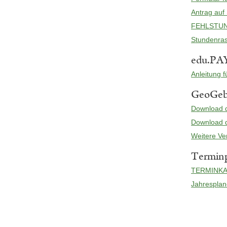
Antrag auf
FEHLSTU
Stundenras
edu.PA
Anleitung 
GeoGeb
Download 
Download d
Weitere V
Termin
TERMINKALE
Jahresplane