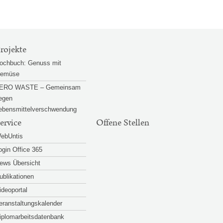
rojekte
ochbuch: Genuss mit
emüse
ERO WASTE – Gemeinsam
egen
ebensmittelverschwendung
ervice
Offene Stellen
ebUntis
ogin Office 365
ews Übersicht
ublikationen
ideoportal
eranstaltungskalender
iplomarbeitsdatenbank