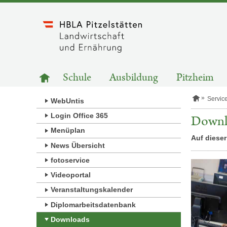
Zum
Inhalt
springen
HAUPTNAVIGATION
Zur
Schule
Ausbildung
Pitzheim
Startseite
S
Servic
WebUntis
t
a
Login Office 365
Downl
r
Menüplan
t
Auf dieser
s
News Übersicht
e
i
fotoservice
t
e
Videoportal
Veranstaltungskalender
Diplomarbeitsdatenbank
Downloads