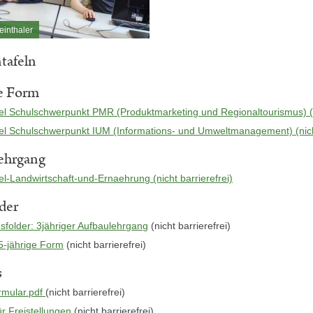
einthaler
tafeln
ge Form
el Schulschwerpunkt PMR (Produktmarketing und Regionaltourismus) (ni
el Schulschwerpunkt IUM (Informations- und Umweltmanagement) (nicht
ehrgang
l-Landwirtschaft-und-Ernaehrung (nicht barrierefrei)
der
sfolder: 3jähriger Aufbaulehrgang
(nicht barrierefrei)
 5-jährige Form
(nicht barrierefrei)
s
rmular.pdf
(nicht barrierefrei)
r Freistellungen
(nicht barrierefrei)