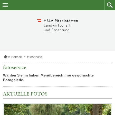
Zum
Zum
Inhalt
Such
springen
S
Service
fotoservice
t
a
fotoservice
r
t
Wählen Sie im linken Menübereich ihre gewünschte
s
Fotogalerie.
e
i
t
AKTUELLE FOTOS
e
Kategorie:
Fotos