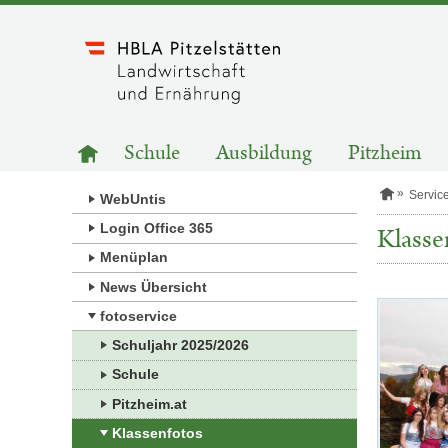
Zum
Inhalt
springen
HAUPTNAVIGATION
Zur
Schule
Ausbildung
Pitzheim
Startseite
S
Servic
WebUntis
t
a
Login Office 365
Klasse
r
Menüplan
t
s
News Übersicht
e
i
Kategorie:
fotoservice
t
Fotos
e
Schuljahr 2025/2026
Schule
Pitzheim.at
Klassenfotos