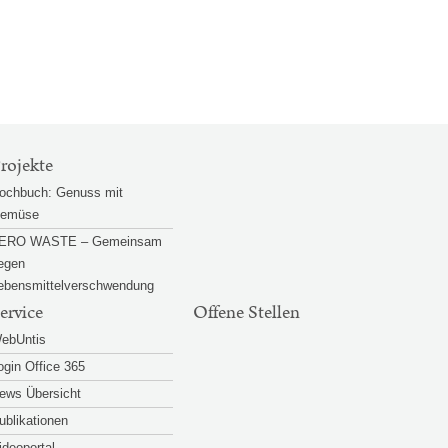
rojekte
ochbuch: Genuss mit
emüse
ERO WASTE – Gemeinsam
egen
ebensmittelverschwendung
ervice
Offene Stellen
ebUntis
ogin Office 365
ews Übersicht
ublikationen
ideoportal