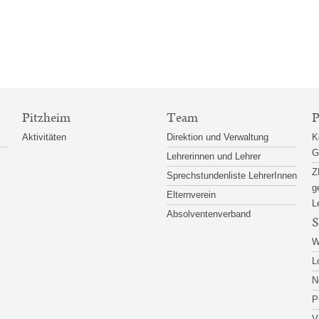
Pitzheim
Team
P
Aktivitäten
Direktion und Verwaltung
K
G
Lehrerinnen und Lehrer
Z
Sprechstundenliste LehrerInnen
g
Elternverein
L
Absolventenverband
S
W
L
N
P
V