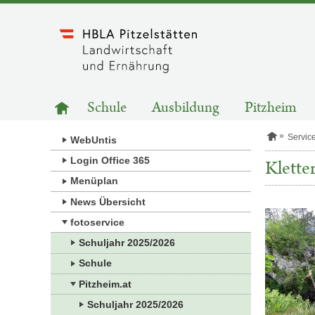
Zum
Inhalt
springen
HAUPTNAVIGATION
Zur
Schule
Ausbildung
Pitzheim
Startseite
S
Servic
WebUntis
t
a
Login Office 365
Klette
r
Menüplan
t
s
News Übersicht
e
i
fotoservice
t
e
Schuljahr 2025/2026
Schule
Pitzheim.at
Schuljahr 2025/2026