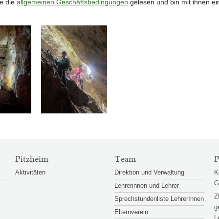
e die
allgemeinen Geschäftsbedingungen
gelesen und bin mit ihnen ei
Pitzheim
Team
P
Aktivitäten
Direktion und Verwaltung
K
G
Lehrerinnen und Lehrer
Z
Sprechstundenliste LehrerInnen
g
Elternverein
L