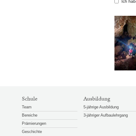
Ich hab
SITEMAP-
Schule
Ausbildung
NAVIGATION
Team
5-jährige Ausbildung
Bereiche
3-jähriger Aufbaulehrgang
Prämierungen
Geschichte