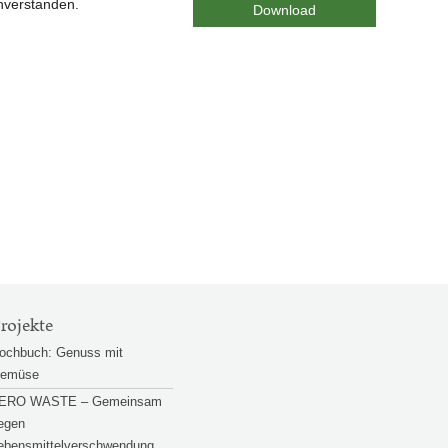
nverstanden.
rojekte
ochbuch: Genuss mit
emüse
ERO WASTE – Gemeinsam
egen
ebensmittelverschwendung