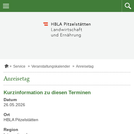
Zum
Zum
Inhalt
Such
springen
S
Service
Veranstaltungskalender
Anreisetag
t
a
Anreisetag
r
t
s
Kurzinformation zu diesen Terminen
e
Datum
i
t
26.05.2026
e
Ort
HBLA Pitzelstätten
Region