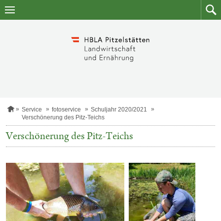
Zum
Zum
Inhalt
Such
springen
S
Service
fotoservice
Schuljahr 2020/2021
t
Verschönerung des Pitz-Teichs
a
r
Verschönerung des Pitz-Teichs
t
s
e
i
t
e