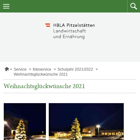
Zum
Zum
Inhalt
Such
springen
S
Service
fotoservice
Schuljahr 2021/2022
t
Weihnachtsglückwünsche 2021
a
r
Weihnachtsglückwünsche 2021
t
s
e
i
t
e