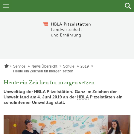
Zum
Zum
Inhalt
Such
springen
S
Service
News Übersicht
Schule
2019
t
Heute ein Zeichen für morgen setzen
a
r
Heute ein Zeichen für morgen setzen
t
s
Umwelttag der
HBLA
Pitzelstätten: Ganz im Zeichen der
e
Umwelt fand am 4. Juni 2019 an der
HBLA
Pitzelstätten ein
i
schulinterner Umwelttag statt.
t
e