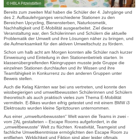
© HBLA Pitzelstätten
Bereits zum zweiten Mal haben die Schüler der 4. Jahrgänge und
des 2. Aufbaulehrganges verschiedene Stationen zu den
Bereichen Upcycling, Bienensterben, Naturkosmetik,
Nachhaltigkeit und E-Mobilität ausgearbeitet. Ziel dieser
Veranstaltung war, den Schülerinnen und Schülern die aktuelle
Problematik der Umwelt und ihre Lösungen näher zu bringen, und
die Aufmerksamkeit für den aktiven Umweltschutz zu fördern.
Schon um halb acht am Morgen konnten alle Schüler nach kurzer
Einweisung und Einteilung in den Stationenbetrieb starten. In
klassenübergreifenden Kleingruppen musste jede Gruppe die
einzelnen Stationen durchlaufen und ihr Wissen und ihre
Teamfähigkeit in Konkurrenz zu den anderen Gruppen unter
Beweis stellen.
Auch die Kelag Kärnten war bei uns vertreten, und konnte den
wissbegierigen und umweltbewussten Schülerinnen und Schülern
theoretisch als auch praktisch vieles zum Thema E-Mobilität
vermitteln. E-Bikes wurden eifrig getestet und mit einem BMW i3
Elektroauto wurden kleine Spritztouren unternommen.
Aus einer „umweltunbewussten“ Welt waren die Teams in zwei -
vom
2AL
gestalteten – Escape Rooms aufgefordert, in die
„umweltbewusste“ Welt zu flüchten. Kreativität, Teamgeist und
fachliche Umweltkenntnisse ermöglichten den Escape Room zu
entfliehen. Wirklichkeit und Fiktion sind aber leider oftmals