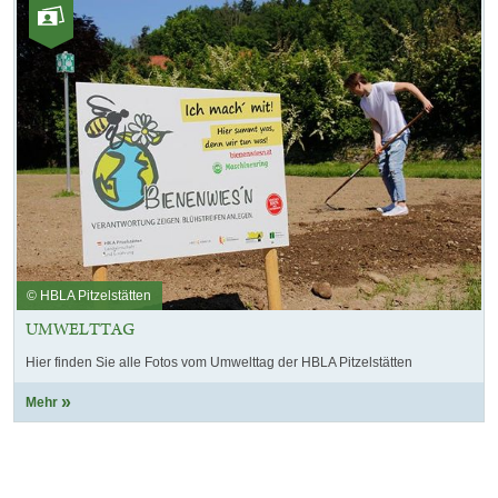
Element
Kategorie:
mit
Fotos
dieser
Auswahl
© HBLA Pitzelstätten
UMWELTTAG
Hier finden Sie alle Fotos vom Umwelttag der HBLA Pitzelstätten
Mehr