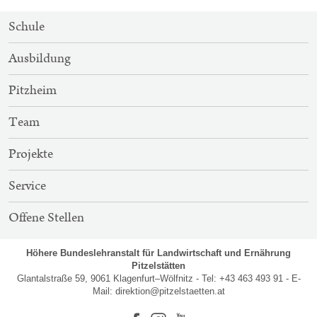
SITEMAP-
Schule
NAVIGATION
Ausbildung
Pitzheim
Team
Projekte
Service
Offene Stellen
Höhere Bundeslehranstalt für Landwirtschaft und Ernährung
Pitzelstätten
Glantalstraße 59, 9061 Klagenfurt–Wölfnitz - Tel: +43 463 493 91 - E-
Mail:
direktion@pitzelstaetten.at
Facebook
Instagram
Youtube