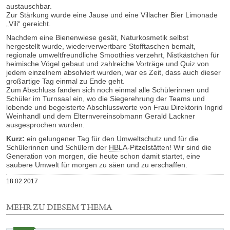
austauschbar.
Zur Stärkung wurde eine Jause und eine Villacher Bier Limonade
„Vili“ gereicht.
Nachdem eine Bienenwiese gesät, Naturkosmetik selbst
hergestellt wurde, wiederverwertbare Stofftaschen bemalt,
regionale umweltfreundliche Smoothies verzehrt, Nistkästchen für
heimische Vögel gebaut und zahlreiche Vorträge und Quiz von
jedem einzelnem absolviert wurden, war es Zeit, dass auch dieser
großartige Tag einmal zu Ende geht.
Zum Abschluss fanden sich noch einmal alle Schülerinnen und
Schüler im Turnsaal ein, wo die Siegerehrung der Teams und
lobende und begeisterte Abschlussworte von Frau Direktorin Ingrid
Weinhandl und dem Elternvereinsobmann Gerald Lackner
ausgesprochen wurden.
Kurz:
ein gelungener Tag für den Umweltschutz und für die
Schülerinnen und Schülern der
HBLA
-Pitzelstätten! Wir sind die
Generation von morgen, die heute schon damit startet, eine
saubere Umwelt für morgen zu säen und zu erschaffen.
Veröffentlicht
18.02.2017
am
MEHR ZU DIESEM THEMA
1