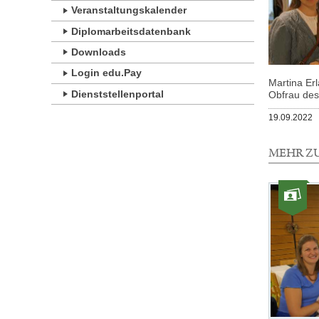
Veranstaltungskalender
Diplomarbeitsdatenbank
Downloads
Login edu.Pay
Martina Er
Dienststellenportal
Obfrau des
Veröffentlicht
19.09.2022
am
MEHR Z
1
Element
Kategorie:
mit
Fotos
dieser
Auswahl