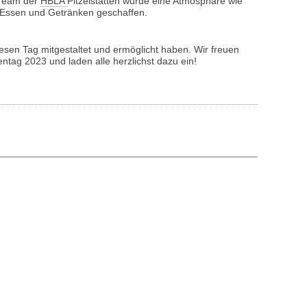
Team der
HBLA
Pitzelstätten wurde eine Atmosphäre wie
 Essen und Getränken geschaffen.
diesen Tag mitgestaltet und ermöglicht haben.
Wir freuen
entag 2023 und laden alle herzlichst dazu ein!