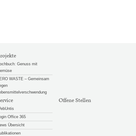
rojekte
ochbuch: Genuss mit
emüse
ERO WASTE – Gemeinsam
egen
ebensmittelverschwendung
ervice
Offene Stellen
ebUntis
ogin Office 365
ews Übersicht
ublikationen