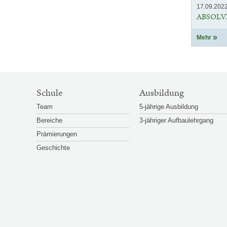
17.09.202
ABSOLV
Mehr
SITEMAP-
Schule
Ausbildung
NAVIGATION
Team
5-jährige Ausbildung
Bereiche
3-jähriger Aufbaulehrgang
Prämierungen
Geschichte