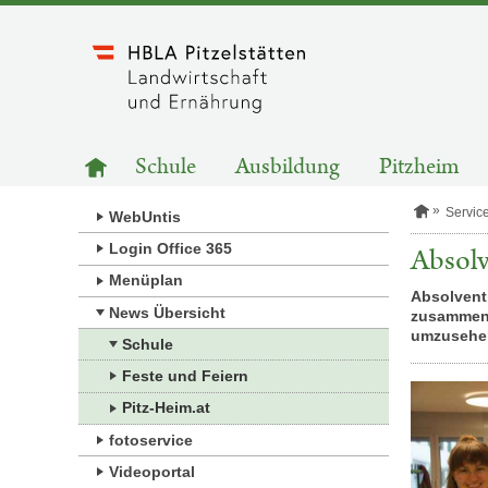
Zum
Inhalt
springen
HAUPTNAVIGATION
Zur
Schule
Ausbildung
Pitzheim
Startseite
S
Servic
WebUntis
t
a
Login Office 365
Absolv
r
Menüplan
t
Absolvent
s
News Übersicht
zusammen. 
e
i
umzusehen
Schule
t
e
Feste und Feiern
Pitz-Heim.at
fotoservice
Videoportal