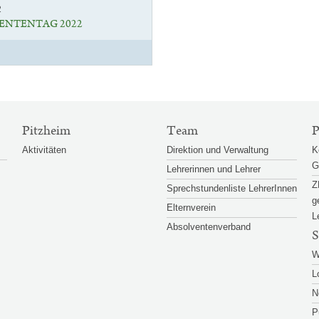
2
ENTENTAG 2022
Pitzheim
Team
P
Aktivitäten
Direktion und Verwaltung
K
G
Lehrerinnen und Lehrer
Z
Sprechstundenliste LehrerInnen
g
Elternverein
L
Absolventenverband
S
W
L
N
P