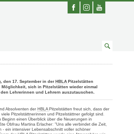
Facebook
Instagram
Youtube
Zum
Suchfeld
, den 17. September in der
HBLA
Pitzelstätten
öglichkeit, sich in Pitzelstätten wieder einmal
t den Lehrerinnen und Lehrern auszutauschen.
und Absolventen der
HBLA
Pitzelstätten freut sich, dass der
ele Pitzelstättnerinnen und Pitzelstättner gefolgt sind.
zu Beginn einen Überblick über die Neuerungen in
te Obfrau Martina Erlacher: "Uns alle verbindet die Zeit,
en - ein intensiver Lebensabschnitt voller schöner