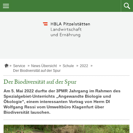
Zum
Zum
Inhalt
Such
springen
S
Service
News Übersicht
Schule
2022
t
Der Biodiversität auf der Spur
a
r
Der Biodiversität auf der Spur
t
s
Am 5. Mai 2022 durfte der 3PMR Jahrgang im Rahmen des
e
Spezialgebiet-Unterrichts „Angewandte Biologie und
i
Ökologie“, einem interessanten Vortrag von Herrn DI
t
Wolfgang Ressi vom Umweltbüro Klagenfurt über
e
Biodiversität lauschen.