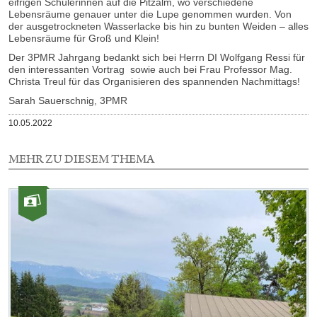
eifrigen Schülerinnen auf die Pitzalm, wo verschiedene
Lebensräume genauer unter die Lupe genommen wurden. Von
der ausgetrockneten Wasserlacke bis hin zu bunten Weiden – alles
Lebensräume für Groß und Klein!
Der 3PMR Jahrgang bedankt sich bei Herrn DI Wolfgang Ressi für
den interessanten Vortrag sowie auch bei Frau Professor Mag.
Christa Treul für das Organisieren des spannenden Nachmittags!
Sarah Sauerschnig, 3PMR
Veröffentlicht
10.05.2022
am
MEHR ZU DIESEM THEMA
1
Element
Kategorie:
mit
Fotos
dieser
Auswahl