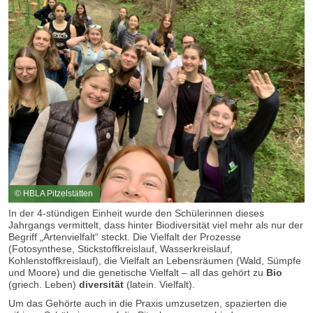
© HBLA Pitzelstätten
In der 4-stündigen Einheit wurde den Schülerinnen dieses
Jahrgangs vermittelt, dass hinter Biodiversität viel mehr als nur der
Begriff „Artenvielfalt“ steckt. Die Vielfalt der Prozesse
(Fotosynthese, Stickstoffkreislauf, Wasserkreislauf,
Kohlenstoffkreislauf), die Vielfalt an Lebensräumen (Wald, Sümpfe
und Moore) und die genetische Vielfalt – all das gehört zu
Bio
(griech. Leben)
diversität
(latein. Vielfalt).
Um das Gehörte auch in die Praxis umzusetzen, spazierten die