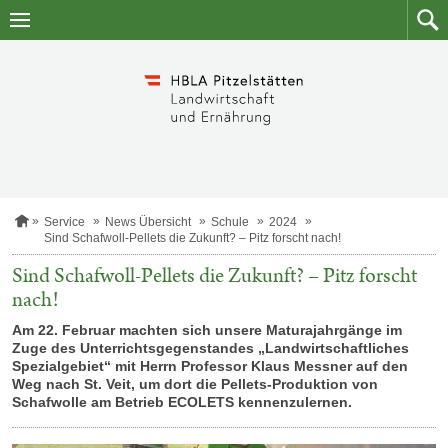
Zum
Zum
Inhalt
Such
springen
S
Service
News Übersicht
Schule
2024
t
Sind Schafwoll-Pellets die Zukunft? – Pitz forscht nach!
a
r
Sind Schafwoll-Pellets die Zukunft? – Pitz forscht
t
nach!
s
e
Am 22. Februar machten sich unsere Maturajahrgänge im
i
Zuge des Unterrichtsgegenstandes „Landwirtschaftliches
t
e
Spezialgebiet“ mit Herrn Professor Klaus Messner auf den
Weg nach St. Veit, um dort die Pellets-Produktion von
Schafwolle am Betrieb ECOLETS kennenzulernen.