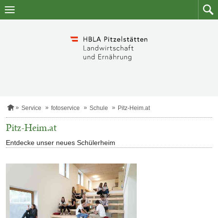
Zum
Zum
Inhalt
Such
springen
S
Service
fotoservice
Schule
Pitz-Heim.at
t
a
Pitz-Heim.at
r
t
Entdecke unser neues Schülerheim
s
e
i
t
e