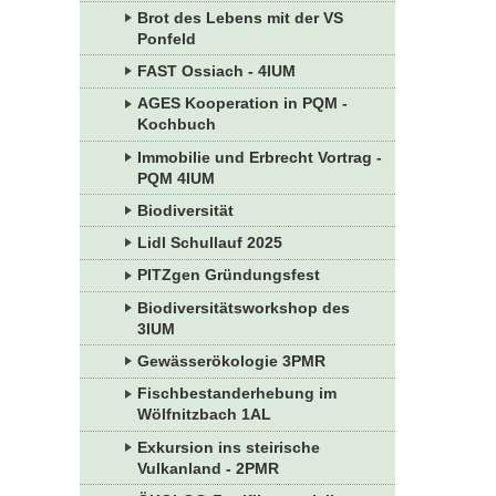
Brot des Lebens mit der VS
Ponfeld
FAST Ossiach - 4IUM
AGES Kooperation in PQM -
Kochbuch
Immobilie und Erbrecht Vortrag -
PQM 4IUM
Biodiversität
Lidl Schullauf 2025
PITZgen Gründungsfest
Biodiversitätsworkshop des
3IUM
Gewässerökologie 3PMR
Fischbestanderhebung im
Wölfnitzbach 1AL
Exkursion ins steirische
Vulkanland - 2PMR