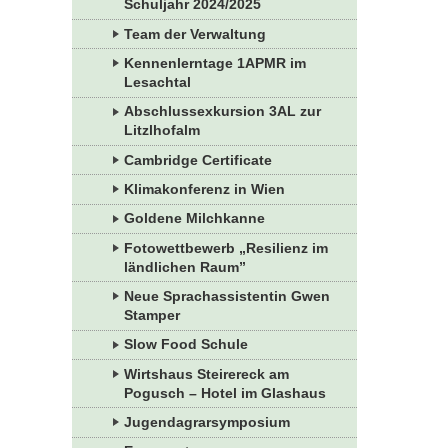
Schuljahr 2024/2025
Team der Verwaltung
Kennenlerntage 1APMR im
Lesachtal
Abschlussexkursion 3AL zur
Litzlhofalm
Cambridge Certificate
Klimakonferenz in Wien
Goldene Milchkanne
Fotowettbewerb „Resilienz im
ländlichen Raum”
Neue Sprachassistentin Gwen
Stamper
Slow Food Schule
Wirtshaus Steirereck am
Pogusch – Hotel im Glashaus
Jugendagrarsymposium