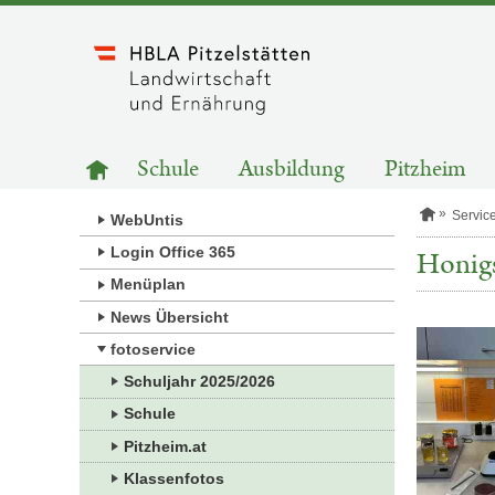
Zum
Inhalt
springen
HAUPTNAVIGATION
Zur
Schule
Ausbildung
Pitzheim
Startseite
S
Servic
WebUntis
t
a
Login Office 365
Honigs
r
Menüplan
t
s
News Übersicht
e
i
fotoservice
t
e
Schuljahr 2025/2026
Schule
Pitzheim.at
Klassenfotos