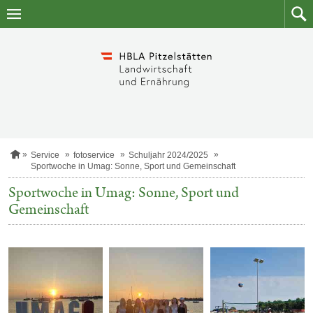
Zum
Zum
Inhalt
Such
springen
S
Service
fotoservice
Schuljahr 2024/2025
t
Sportwoche in Umag: Sonne, Sport und Gemeinschaft
a
r
Sportwoche in Umag: Sonne, Sport und
t
Gemeinschaft
s
e
i
t
e