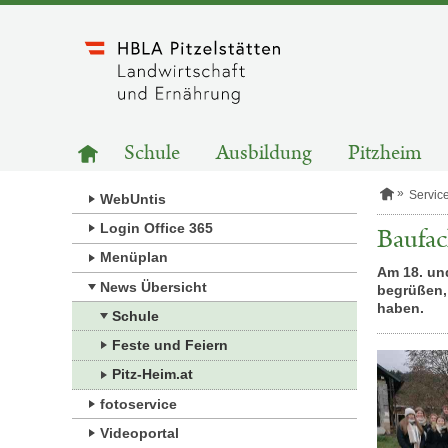
Zum
Inhalt
springen
HAUPTNAVIGATION
Zur
Schule
Ausbildung
Pitzheim
Startseite
S
Servic
WebUntis
t
a
Login Office 365
Baufac
r
Menüplan
t
Am 18. un
s
News Übersicht
begrüßen,
e
i
haben.
Schule
t
e
Feste und Feiern
Pitz-Heim.at
fotoservice
Videoportal