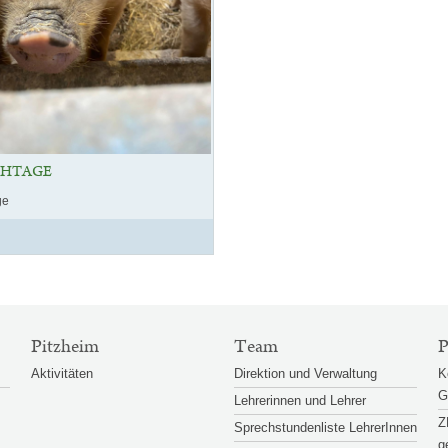
CHTAGE
ge
Pitzheim
Team
P
Aktivitäten
Direktion und Verwaltung
K
G
Lehrerinnen und Lehrer
Z
Sprechstundenliste LehrerInnen
g