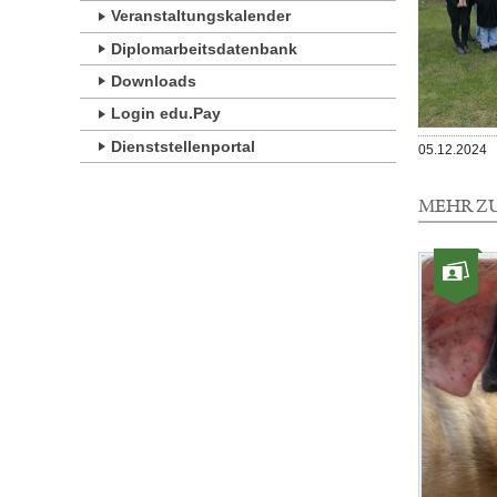
Veranstaltungskalender
Diplomarbeitsdatenbank
Downloads
Login edu.Pay
Dienststellenportal
Veröffentlicht
05.12.2024
am
MEHR Z
1
Element
Kategorie:
mit
Fotos
dieser
Auswahl