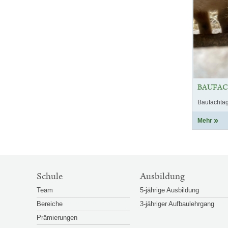
BAUFA
Baufachta
Mehr
SITEMAP-
Schule
Ausbildung
NAVIGATION
Team
5-jährige Ausbildung
Bereiche
3-jähriger Aufbaulehrgang
Prämierungen