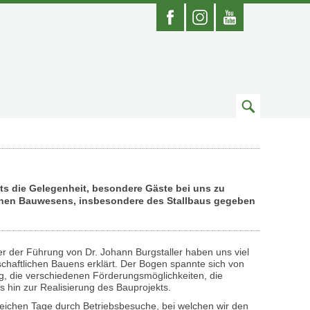
Facebook
Instagram
Youtube
Zum
Suchfeld
ts die Gelegenheit, besondere Gäste bei uns zu
ichen Bauwesens, insbesondere des Stallbaus gegeben
er der Führung von Dr. Johann Burgstaller haben uns viel
haftlichen Bauens erklärt. Der Bogen spannte sich von
g, die verschiedenen Förderungsmöglichkeiten, die
s hin zur Realisierung des Bauprojekts.
eichen Tage durch Betriebsbesuche, bei welchen wir den