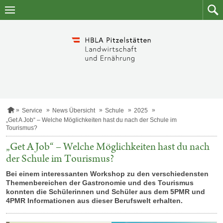
Zum
Zum
Inhalt
Such
springen
S
Service
News Übersicht
Schule
2025
t
„Get A Job“ – Welche Möglichkeiten hast du nach der Schule im
a
Tourismus?
r
t
„Get A Job“ – Welche Möglichkeiten hast du nach
s
der Schule im Tourismus?
e
i
Bei einem interessanten Workshop zu den verschiedensten
t
e
Themenbereichen der Gastronomie und des Tourismus
konnten die Schülerinnen und Schüler aus dem 5PMR und
4PMR Informationen aus dieser Berufswelt erhalten.