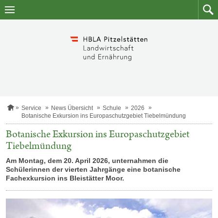
Zum
Zum
Inhalt
Such
springen
S
Service
News Übersicht
Schule
2026
t
Botanische Exkursion ins Europaschutzgebiet Tiebelmündung
a
r
Botanische Exkursion ins Europaschutzgebiet
t
Tiebelmündung
s
e
Am Montag, dem 20. April 2026, unternahmen die
i
Schülerinnen der vierten Jahrgänge eine botanische
t
e
Fachexkursion ins Bleistätter Moor.