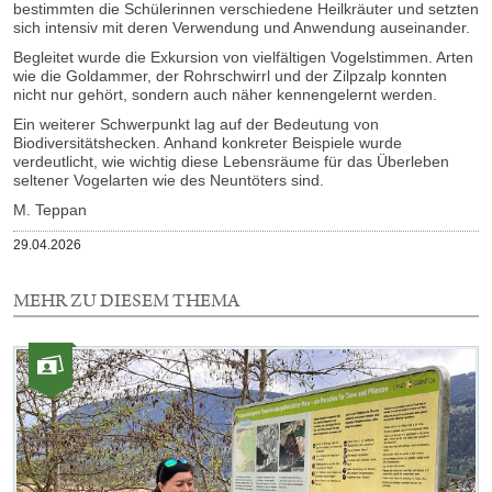
bestimmten die Schülerinnen verschiedene Heilkräuter und setzten
sich intensiv mit deren Verwendung und Anwendung auseinander.
Begleitet wurde die Exkursion von vielfältigen Vogelstimmen. Arten
wie die Goldammer, der Rohrschwirrl und der Zilpzalp konnten
nicht nur gehört, sondern auch näher kennengelernt werden.
Ein weiterer Schwerpunkt lag auf der Bedeutung von
Biodiversitätshecken. Anhand konkreter Beispiele wurde
verdeutlicht, wie wichtig diese Lebensräume für das Überleben
seltener Vogelarten wie des Neuntöters sind.
M. Teppan
Veröffentlicht
29.04.2026
am
MEHR ZU DIESEM THEMA
1
Element
Kategorie:
mit
Fotos
dieser
Auswahl