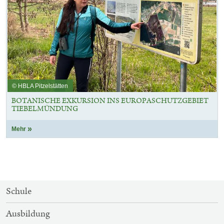
© HBLA Pitzelstätten
BOTANISCHE EXKURSION INS EUROPASCHUTZGEBIET
TIEBELMÜNDUNG
Mehr
SITEMAP-
Schule
NAVIGATION
Ausbildung