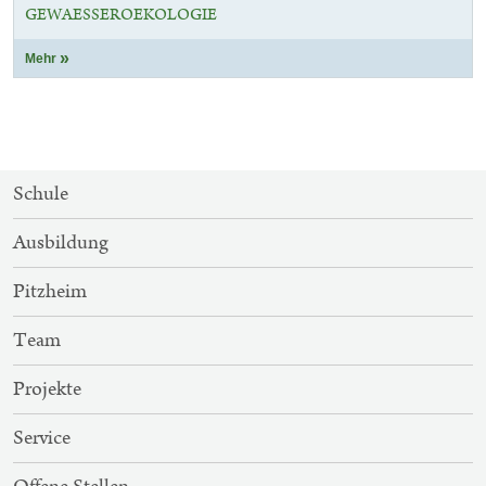
GEWAESSEROEKOLOGIE
Mehr
SITEMAP-
Schule
NAVIGATION
Ausbildung
Pitzheim
Team
Projekte
Service