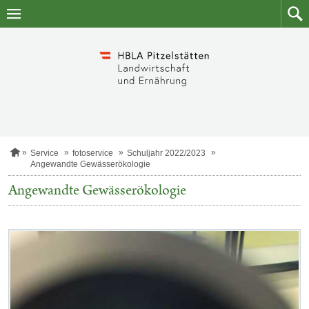
Zum
Zum
Inhalt
Such
springen
S
Service
fotoservice
Schuljahr 2022/2023
t
Angewandte Gewässerökologie
a
r
Angewandte Gewässerökologie
t
s
e
i
Kategorie:
t
Fotos
e