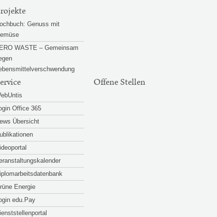
rojekte
ochbuch: Genuss mit
emüse
ERO WASTE – Gemeinsam
egen
ebensmittelverschwendung
ervice
Offene Stellen
ebUntis
ogin Office 365
ews Übersicht
ublikationen
ideoportal
eranstaltungskalender
iplomarbeitsdatenbank
rüne Energie
ogin edu.Pay
ienststellenportal