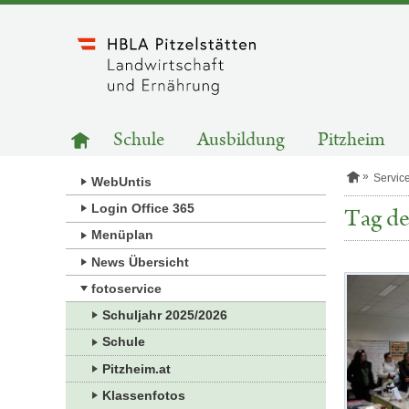
Zum
Inhalt
springen
HAUPTNAVIGATION
Zur
Schule
Ausbildung
Pitzheim
Startseite
S
Servic
WebUntis
t
a
Login Office 365
Tag de
r
Menüplan
t
s
News Übersicht
e
i
Kategorie:
fotoservice
t
Fotos
e
Schuljahr 2025/2026
Schule
Pitzheim.at
Klassenfotos