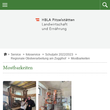
Zum
Zum
Inhalt
Such
springen
S
Service
fotoservice
Schuljahr 2022/2023
t
Regionale Obstverarbeitung am Zogglhof
Mostbarkeiten
a
r
Mostbarkeiten
t
s
e
i
t
e