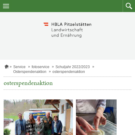
Zum
Zum
Inhalt
Such
springen
S
Service
fotoservice
Schuljahr 2022/2023
t
Osterspendenaktion
osterspendenaktion
a
r
osterspendenaktion
t
s
e
i
t
e