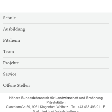
SITEMAP-
Schule
NAVIGATION
Ausbildung
Pitzheim
Team
Projekte
Service
Offene Stellen
Höhere Bundeslehranstalt für Landwirtschaft und Ernährung
Pitzelstätten
Glantalstraße 59, 9061 Klagenfurt–Wölfnitz - Tel: +43 463 493 91 - E-
Mail:
direktion@pitzelstaetten.at