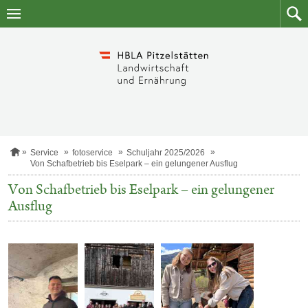
Zum
Zum
Inhalt
Such
springen
S
Service
fotoservice
Schuljahr 2025/2026
t
Von Schafbetrieb bis Eselpark – ein gelungener Ausflug
a
r
Von Schafbetrieb bis Eselpark – ein gelungener
t
Ausflug
s
e
i
t
e