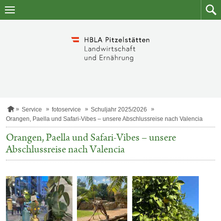
Zum
Zum
Inhalt
Such
springen
S
Service
fotoservice
Schuljahr 2025/2026
t
Orangen, Paella und Safari-Vibes – unsere Abschlussreise nach Valencia
a
r
Orangen, Paella und Safari-Vibes – unsere
t
Abschlussreise nach Valencia
s
e
i
t
e