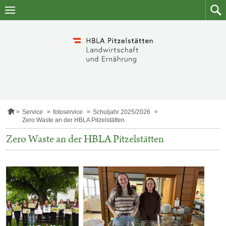
Zum
Zum
Inhalt
Such
springen
S
Service
fotoservice
Schuljahr 2025/2026
t
Zero Waste an der HBLA Pitzelstätten
a
r
Zero Waste an der HBLA Pitzelstätten
t
s
e
i
t
e