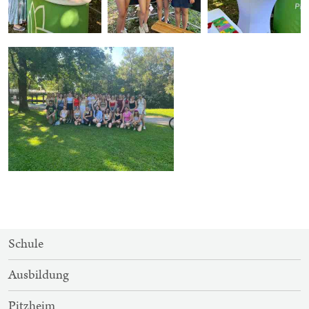
SITEMAP-
Schule
NAVIGATION
Ausbildung
Pitzheim