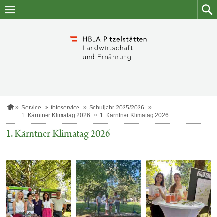
Zum
Zum
Inhalt
Such
springen
S
Service
fotoservice
Schuljahr 2025/2026
t
1. Kärntner Klimatag 2026
1. Kärntner Klimatag 2026
a
r
1. Kärntner Klimatag 2026
t
s
e
i
t
e