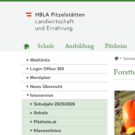
Zum
Inhalt
springen
HAUPTNAVIGATION
Zur
Schule
Ausbildung
Pitzheim
Startseite
S
Servic
WebUntis
t
a
Login Office 365
Forst
r
Menüplan
t
s
News Übersicht
e
i
Kategorie:
fotoservice
t
Fotos
e
Schuljahr 2025/2026
Schule
Pitzheim.at
Klassenfotos