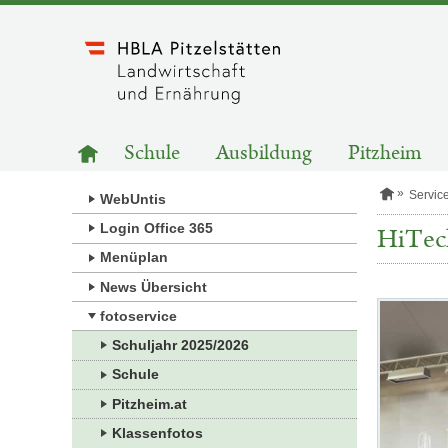
Zum
Inhalt
springen
HAUPTNAVIGATION
Zur
Schule
Ausbildung
Pitzheim
Startseite
S
Servic
WebUntis
t
a
Login Office 365
HiTec
r
Menüplan
t
s
News Übersicht
e
i
Kategorie:
fotoservice
t
Fotos
e
Schuljahr 2025/2026
Schule
Pitzheim.at
Klassenfotos