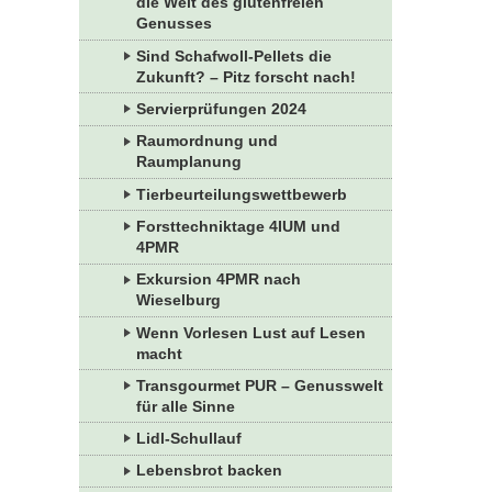
die Welt des glutenfreien
Genusses
Sind Schafwoll-Pellets die
Zukunft? – Pitz forscht nach!
Servierprüfungen 2024
Raumordnung und
Raumplanung
Tierbeurteilungswettbewerb
Forsttechniktage 4IUM und
4PMR
Exkursion 4PMR nach
Wieselburg
Wenn Vorlesen Lust auf Lesen
macht
Transgourmet PUR – Genusswelt
für alle Sinne
Lidl-Schullauf
Lebensbrot backen