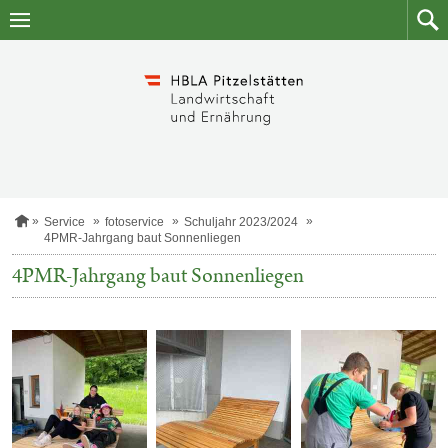
Zum
Zum
Inhalt
Such
springen
S
Service
fotoservice
Schuljahr 2023/2024
t
4PMR-Jahrgang baut Sonnenliegen
a
r
4PMR-Jahrgang baut Sonnenliegen
t
s
e
i
t
e