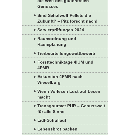
die Welt des glutenfreien
Genusses
Sind Schafwoll-Pellets die
Zukunft? – Pitz forscht nach!
Servierprüfungen 2024
Raumordnung und
Raumplanung
Tierbeurteilungswettbewerb
Forsttechniktage 4IUM und
4PMR
Exkursion 4PMR nach
Wieselburg
Wenn Vorlesen Lust auf Lesen
macht
Transgourmet PUR – Genusswelt
für alle Sinne
Lidl-Schullauf
Lebensbrot backen