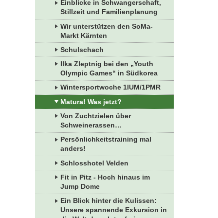
Einblicke in Schwangerschaft,
Stillzeit und Familienplanung
Wir unterstützen den SoMa-
Markt Kärnten
Schulschach
Ilka Zleptnig bei den „Youth
Olympic Games“ in Südkorea
Wintersportwoche 1IUM/1PMR
Matura! Was jetzt?
Von Zuchtzielen über
Schweinerassen…
Persönlichkeitstraining mal
anders!
Schlosshotel Velden
Fit in Pitz - Hoch hinaus im
Jump Dome
Ein Blick hinter die Kulissen:
Unsere spannende Exkursion in