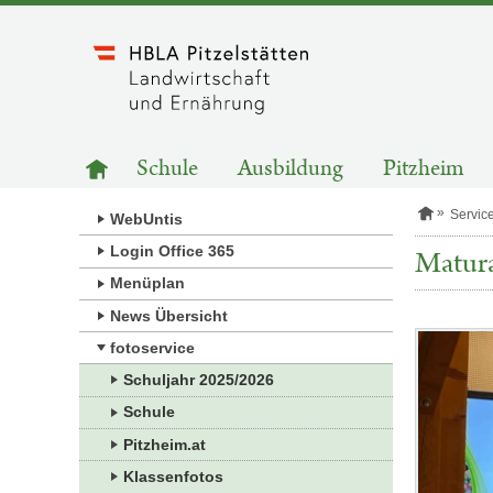
Zum
Inhalt
springen
HAUPTNAVIGATION
Zur
Schule
Ausbildung
Pitzheim
Startseite
S
Servic
WebUntis
t
a
Login Office 365
Matura
r
Menüplan
t
s
News Übersicht
e
i
Kategorie:
fotoservice
t
Fotos
e
Schuljahr 2025/2026
Schule
Pitzheim.at
Klassenfotos