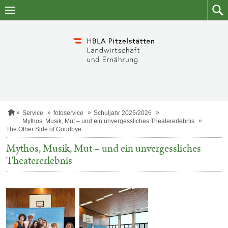
Zum
Zum
Inhalt
Such
springen
S
Service
fotoservice
Schuljahr 2025/2026
t
Mythos, Musik, Mut – und ein unvergessliches Theatererlebnis
a
The Other Side of Goodbye
r
t
Mythos, Musik, Mut – und ein unvergessliches
s
Theatererlebnis
e
i
t
e